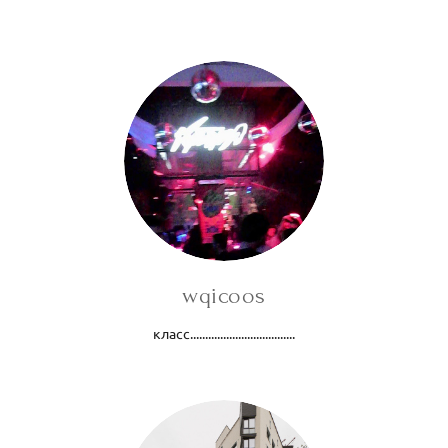
wqicoos
класс...................................